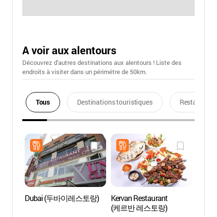
A voir aux alentours
Découvrez d'autres destinations aux alentours ! Liste des
endroits à visiter dans un périmétre de 50km.
Tous
Destinations touristiques
Restaurants
Dubai (두바이레스토랑)
Kervan Restaurant
Zone t
(케르반 레스토랑)
d'Ita