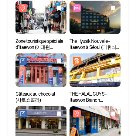
관광특
Zone touristique spéciale
The Hyusik Nouvelle -
Quarti
d'Itaewon (이태원
Itaewon à Séoul (더휴식
d’Ita
관광특구)
누베르 서울 이태원점)
관광특
Gâteaux au chocolat
THE HALAL GUYS -
Rue G
(샤토쇼콜라)
Itaewon Branch
(경리단
(할랄가이즈 이태원)
외국