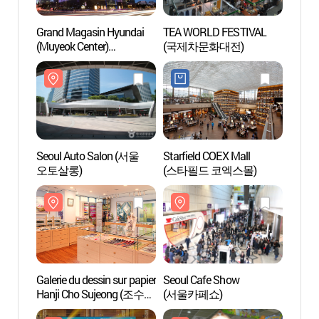
Grand Magasin Hyundai
TEA WORLD FESTIVAL
Galeri
(Muyeok Center)
(국제차문화대전)
Hanji
(현대백화점-무역센터점)
한지그
Seoul Auto Salon (서울
Starfield COEX Mall
Korea 
오토살롱)
(스타필드 코엑스몰)
(COEX
(한국
코엑스
Galerie du dessin sur papier
Seoul Cafe Show
COEX 
Hanji Cho Sujeong (조수정
(서울카페쇼)
(코엑
한지그림 갤러리)