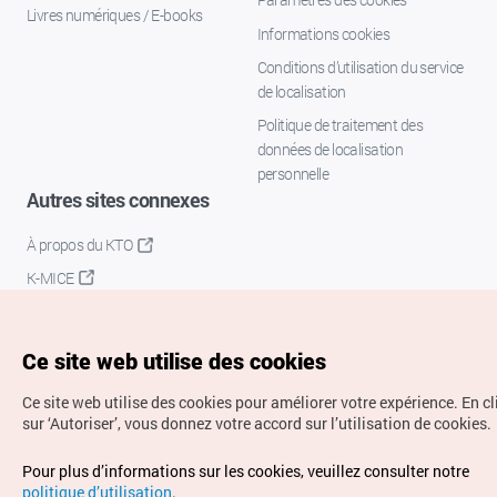
Livres numériques / E-books
Informations cookies
Conditions d’utilisation du service
de localisation
Politique de traitement des
données de localisation
personnelle
Autres sites connexes
À propos du KTO
K-MICE
Ce site web utilise des cookies
Ce site web utilise des cookies pour améliorer votre expérience.
En c
sur ‘Autoriser’, vous donnez votre accord sur l’utilisation de cookies.
Droits d’auteur (c) Office National du Tourisme en Corée.
Pour plus d’informations sur les cookies, veuillez consulter notre
Tous droits réservés.
politique d’utilisation
.