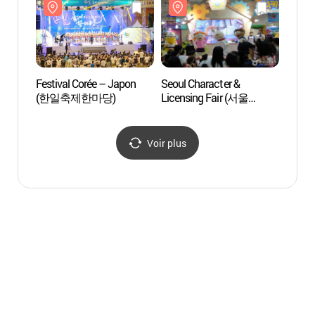
Festival Corée – Japon
Seoul Character &
Maison
(한일축제한마당)
Licensing Fair (서울
corée
캐릭터라이선싱페어)
(한국
Voir plus