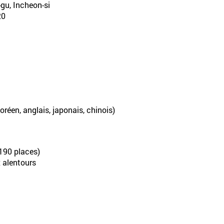
gu, Incheon-si
0
oréen, anglais, japonais, chinois)
 190 places)
x alentours