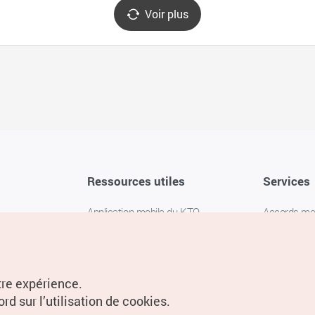
Voir plus
Ressources utiles
Services
Application mobile du KTO
Accords m
1330 Service d'assistance
FAQ
téléphonique pour les voyageurs en
Politique de 
Corée
Paramètres
tre expérience.
Livres numériques / E-books
rd sur l’utilisation de cookies.
Information