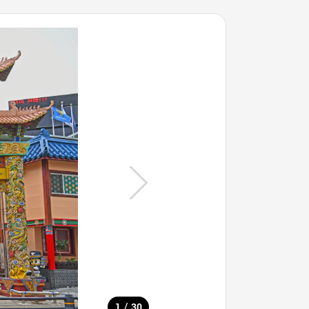
/
1
30