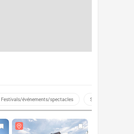
Festivals/événements/spectacles
Sports aquatiques