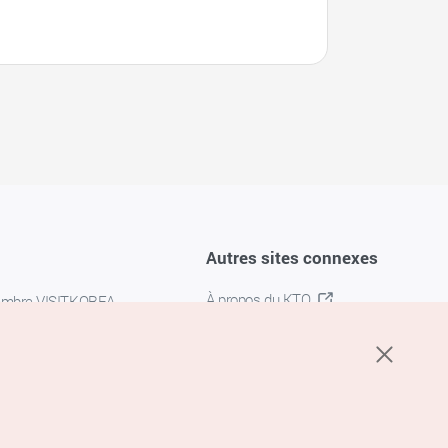
Autres sites connexes
À propos du KTO
embre VISITKOREA
K-MICE
confidentialité
 des cookies
s cookies