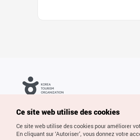
Droits d’auteur (c) Office National du Tourisme en Corée. Tous
droits réservés.
Pour les rapports d'erreurs et demandes de renseignements,
Ce site web utilise des cookies
adressez vos demandes à
info.ontc@gmail.com
Ce site web utilise des cookies pour améliorer vo
En cliquant sur ‘Autoriser’, vous donnez votre acco