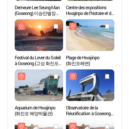
Demeure Lee Seung-Man
Centre des expositions
Demeu
(Goseong) 이승만별장
Hwajinpo de l'histoire et de
(Gos
(고성)
la sécurité
(고성)
(화진포역사안보전시관)
Festival du Lever du Soleil
Plage de Hwajinpo
Plage
à Goseong (고성 화진포
(화진포해변)
(화진
해맞이축제)
Aquarium de Hwajinpo
Observatoire de la
Observ
(화진포 해양박물관)
Réunification à Goseong
Réunif
(Tongil Jeonmangdae)
(Tong
(고성 통일전망대)
(고성