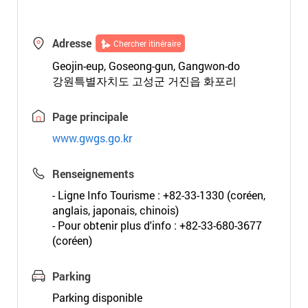
Adresse
Chercher itinéraire
Geojin-eup, Goseong-gun, Gangwon-do
강원특별자치도 고성군 거진읍 화포리
Page principale
www.gwgs.go.kr
Renseignements
- Ligne Info Tourisme : +82-33-1330 (coréen,
anglais, japonais, chinois)
- Pour obtenir plus d'info : +82-33-680-3677
(coréen)
Parking
Parking disponible