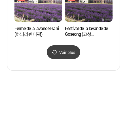
Ferme de la lavande Hani
Festival de la lavande de
Musée
(하늬라벤더팜)
Goseong (고성
Gose
라벤더축제)
DMZ
Voir plus