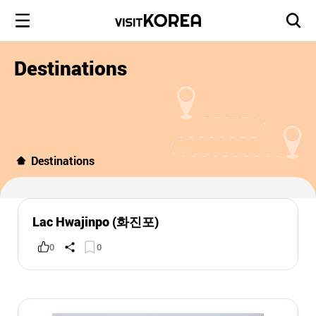
Destinations
Destinations
Lac Hwajinpo (화진포)
0
0