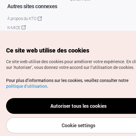
Autres sites connexes
À propos du KTO
K-MICE
Ce site web utilise des cookies
Ce site web utilise des cookies pour améliorer votre expérience.
En c
sur ‘Autoriser’, vous donnez votre accord sur l’utilisation de cookies.
Droits d’auteur (c) Office National du Tourisme en Corée.
Pour plus d’informations sur les cookies, veuillez consulter notre
Tous droits réservés.
politique d’utilisation
.
Pour les rapports d'erreurs et demandes de renseignements,
adressez vos demandes à
info.ontc@gmail.com
Autoriser tous les cookies
Cookie settings