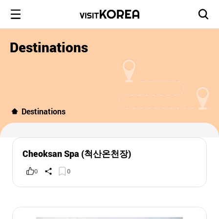
Destinations
Destinations
Cheoksan Spa (척산온천장)
0
0