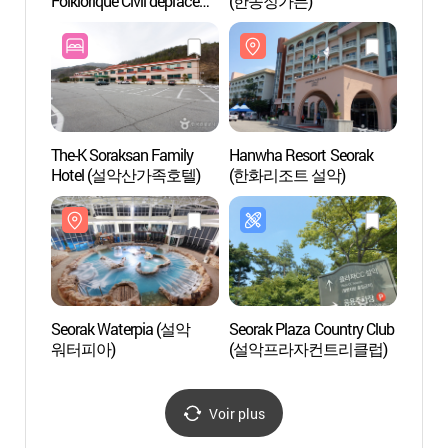
Folklorique Civil déplacé
(한송정가든)
Folklo
(속초시립박물관·
(속초
속초실향민문화촌)
속초
The-K Soraksan Family
Hanwha Resort Seorak
Seora
Hotel (설악산가족호텔)
(한화리조트 설악)
워터피
Seorak Waterpia (설악
Seorak Plaza Country Club
La tou
워터피아)
(설악프라자컨트리클럽)
(속초
Voir plus