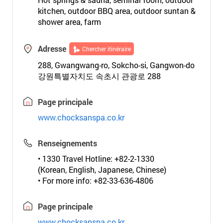
kitchen, outdoor BBQ area, outdoor suntan &
shower area, farm
Adresse
Chercher itinéraire
288, Gwangwang-ro, Sokcho-si, Gangwon-do
강원특별자치도 속초시 관광로 288
Page principale
www.chocksanspa.co.kr
Renseignements
• 1330 Travel Hotline: +82-2-1330
(Korean, English, Japanese, Chinese)
• For more info: +82-33-636-4806
Page principale
www.chocksanspa.co.kr