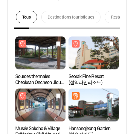
Tous
Destinations touristiques
Restaurants
Sources thermales
Seorak Pine Resort
Sourc
Cheoksan Oncheon Jigu
(설악파인리조트)
Cheok
(Cheoksan Spa World)
(Cheo
(척산온천지구)
(척산
Musée Sokcho & Village
Hansongjeong Garden
Musée