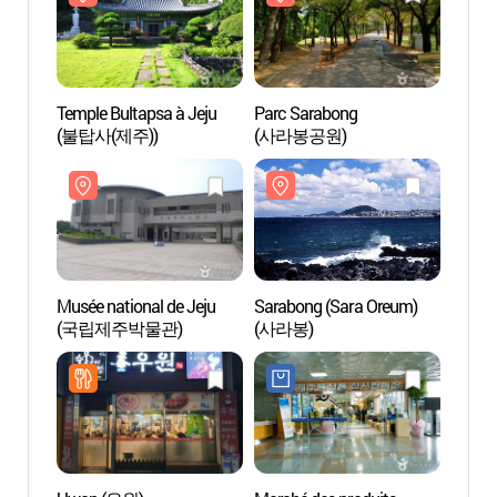
Temple Bultapsa à Jeju
Parc Sarabong
Temple
(불탑사(제주))
(사라봉공원)
(불탑사
Musée national de Jeju
Sarabong (Sara Oreum)
Musée 
(국립제주박물관)
(사라봉)
(국립