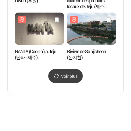
Uwon (우원)
Marché des produits
Rivièr
locaux de Jéju (제주
(산지
특산품전시판매장)
NANTA (Cookin') à Jéju
Rivière de Sanjicheon
Samse
(난타 - 제주)
(산지천)
(제주
Voir plus