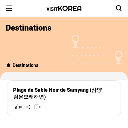
Destinations
Destinations
Plage de Sable Noir de Samyang (삼양
검은모래해변)
0
0