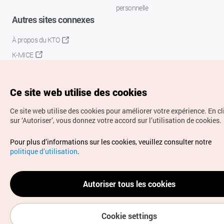
personnelle
Autres sites connexes
À propos du KTO
K-MICE
Ce site web utilise des cookies
Ce site web utilise des cookies pour améliorer votre expérience.
En c
sur ‘Autoriser’, vous donnez votre accord sur l’utilisation de cookies.
Droits d’auteur (c) Office National du Tourisme en Corée.
Pour plus d’informations sur les cookies, veuillez consulter notre
Tous droits réservés.
politique d’utilisation
.
Pour les rapports d'erreurs et demandes de renseignements,
adressez vos demandes à
info.ontc@gmail.com
Autoriser tous les cookies
Cookie settings