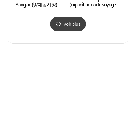
Yangjae (양재꽃시장)
(exposition sur le voyage
Yang
en Corée) (내나라
여행박람회)
Voir plus