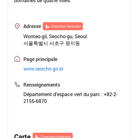
domaines de quatre villes.
Adresse
Chercher itinéraire
Wonteo-gil, Seocho-gu, Seoul
서울특별시 서초구 원지동
Page principale
www.seocho.go.kr
Renseignements
Département d'espace vert du parc : +82-2-
2155-6870
Carte
Chercher itinéraire