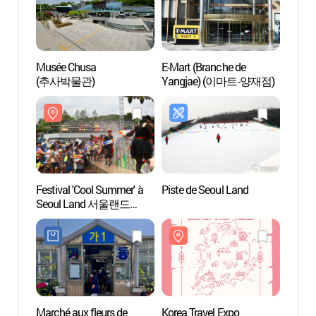
Musée Chusa
E-Mart (Branche de
Centre
(추사박물관)
Yangjae) (이마트-양재점)
la Cul
(서
대극장
Festival 'Cool Summer' à
Piste de Seoul Land
Seoul 
Seoul Land 서울랜드
d’att
워터페스티벌 2017
Marché aux fleurs de
Korea Travel Expo
Parc d