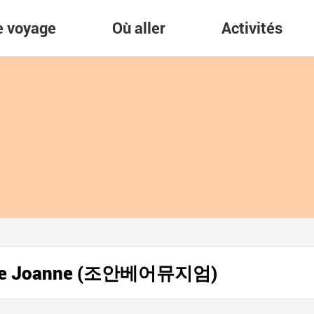
re voyage
Où aller
Activités
luche Joanne (조안베어뮤지엄)