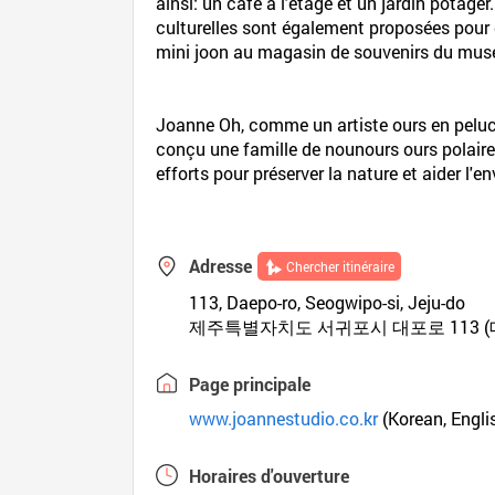
ainsi: un café à l'étage et un jardin potage
culturelles sont également proposées pour d
mini joon au magasin de souvenirs du mus
Joanne Oh, comme un artiste ours en peluch
conçu une famille de nounours ours polaire 
efforts pour préserver la nature et aider l'
Adresse
Chercher itinéraire
113, Daepo-ro, Seogwipo-si, Jeju-do
제주특별자치도 서귀포시 대포로 113 (
Page principale
www.joannestudio.co.kr
(Korean, Engli
Horaires d'ouverture