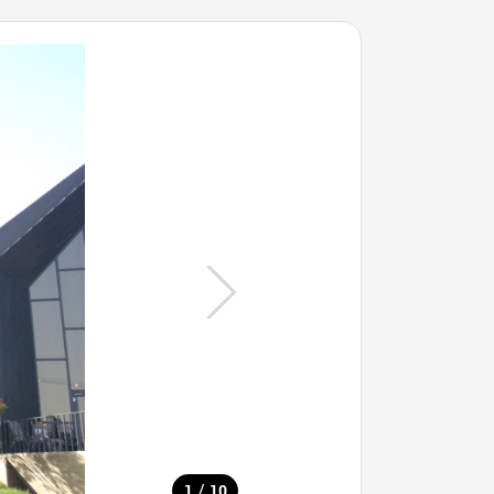
/
1
10