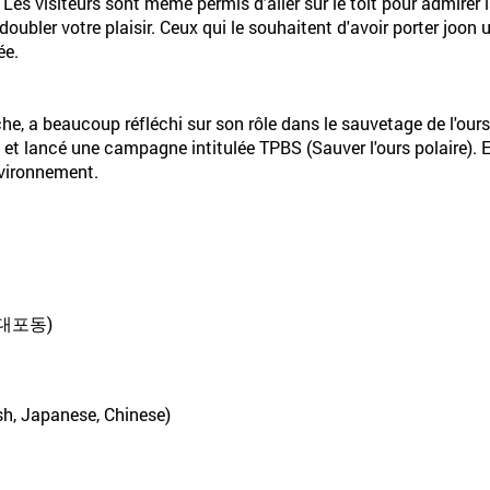
r. Les visiteurs sont même permis d'aller sur le toit pour admirer
oubler votre plaisir. Ceux qui le souhaitent d'avoir porter joon
ée.
e, a beaucoup réfléchi sur son rôle dans le sauvetage de l'ours
et lancé une campagne intitulée TPBS (Sauver l'ours polaire). E
environnement.
대포동)
sh, Japanese, Chinese)