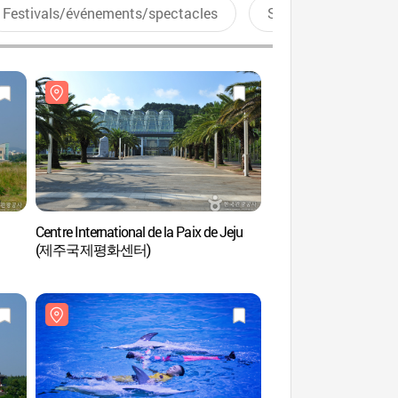
Festivals/événements/spectacles
Sports aquatiques
Centre International de la Paix de Jeju
Falaise Jusangjeoll
(제주국제평화센터)