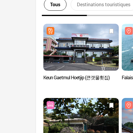
Tous
Destinations touristiques
Keun Gaetmul Hoetjip (큰갯물횟집)
Falai