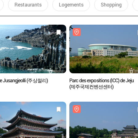
Restaurants
Logements
Shopping
se Jusangjeolli (주상절리)
Parc des expositions (ICC) de Jeju
(제주국제컨벤션센터)