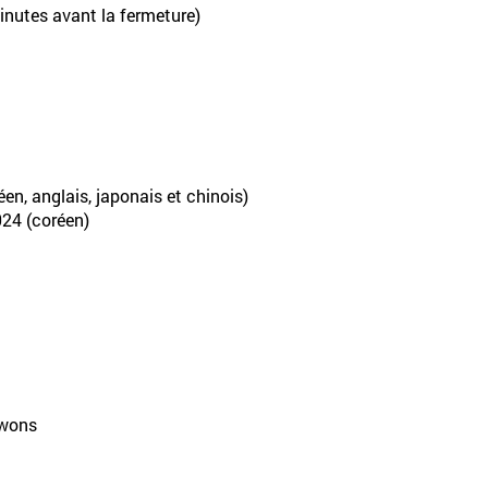
nutes avant la fermeture)
en, anglais, japonais et chinois)
024 (coréen)
 wons