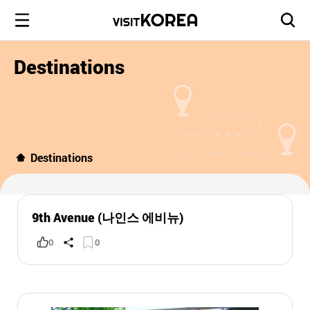
Destinations
Destinations
9th Avenue (나인스 에비뉴)
0
0