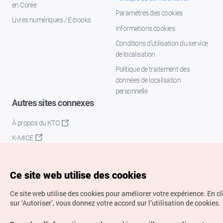
en Corée
Paramètres des cookies
Livres numériques / E-books
Informations cookies
Conditions d’utilisation du service
de localisation
Politique de traitement des
données de localisation
personnelle
Autres sites connexes
À propos du KTO
K-MICE
Ce site web utilise des cookies
Ce site web utilise des cookies pour améliorer votre expérience.
En c
sur ‘Autoriser’, vous donnez votre accord sur l’utilisation de cookies.
Droits d’auteur (c) Office National du Tourisme en Corée.