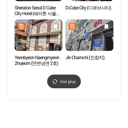
Sheraton Seoul D Cube
D-Cube City (디큐브시티)
Centre
City Hotel (쉐라톤 서울
(국제
디큐브시티 호텔)
Yeonbyeon Naengmyeon
Jin Chamchi (진참치)
Artr
2hojeom (연변냉면 2호)
Voir plus