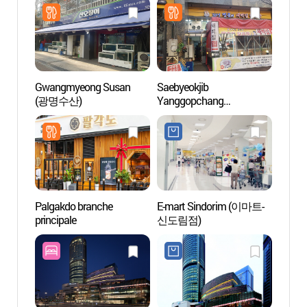
Gwangmyeong Susan
Saebyeokjib
Goche
(광명수산)
Yanggopchang
스카이
(새벽집양곱창)
Palgakdo branche
E-mart Sindorim (이마트-
Musée 
principale
신도림점)
Netma
(넷마