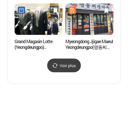
(코트야드 바이 메리어트
서울타임스퀘어)
Grand Magasin Lotte
Myeongdong Jjigae Maeul
Parc 
(Yeongdeungpo)
Yeongdeungpo(명동찌개
- 여
(롯데백화점-영등포점)
마을 영등포)
Voir plus