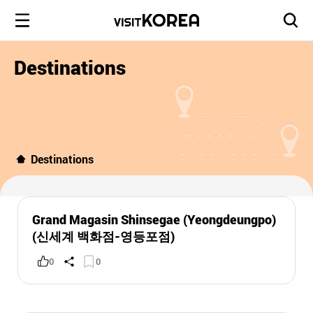
Destinations
Destinations
Grand Magasin Shinsegae (Yeongdeungpo)
(신세계 백화점-영등포점)
0
0