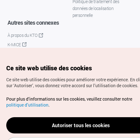
Politique de traitement des
données de localisation
personnelle
Autres sites connexes
À propos du KTO
K-MICE
Ce site web utilise des cookies
Ce site web utilise des cookies pour améliorer votre expérience.
En c
sur ‘Autoriser’, vous donnez votre accord sur l’utilisation de cookies.
Droits d’auteur (c) Office National du Tourisme en Corée.
Pour plus d’informations sur les cookies, veuillez consulter notre
Tous droits réservés.
politique d’utilisation
.
Pour les rapports d'erreurs et demandes de renseignements,
adressez vos demandes à
info.ontc@gmail.com
Autoriser tous les cookies