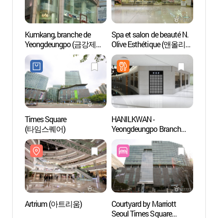
Kumkang, branche de
Spa et salon de beauté N.
Spa et
Yeongdeungpo (금강제화
Olive Esthétique (앤올리브
Olive
영등포본점)
에스테틱)
에스테
Times Square
HANILKWAN -
I Lik
(타임스퀘어)
Yeongdeungpo Branch
(한일관 영등포)
Artrium (아트리움)
Courtyard by Marriott
Villag
Seoul Times Square
Mull