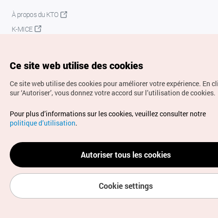
À propos du KTO
K-MICE
Ce site web utilise des cookies
Ce site web utilise des cookies pour améliorer votre expérience.
En c
sur ‘Autoriser’, vous donnez votre accord sur l’utilisation de cookies.
Droits d’auteur (c) Office National du Tourisme en Corée.
Pour plus d’informations sur les cookies, veuillez consulter notre
Tous droits réservés.
politique d’utilisation
.
Pour les rapports d'erreurs et demandes de renseignements,
adressez vos demandes à
info.ontc@gmail.com
Autoriser tous les cookies
Cookie settings