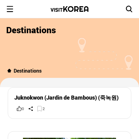
Destinations
Destinations
Juknokwon (Jardin de Bambous) (죽녹원)
0
2