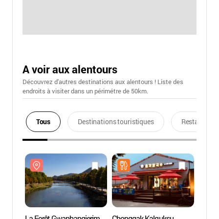
A voir aux alentours
Découvrez d'autres destinations aux alentours ! Liste des
endroits à visiter dans un périmétre de 50km.
Tous
Destinations touristiques
Restaurants
La Forêt Gwanbangjerim
Chonggak Kalguksu
La Fo