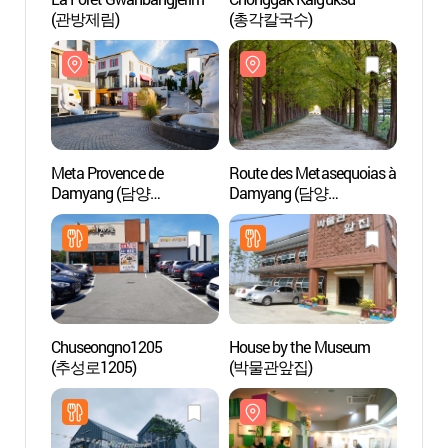
(관방제림)
(총각칼국수)
(관방
Meta Provence de
Route des Metasequoias à
Route
Damyang (담양
Damyang (담양
Damy
메타프로방스)
메타세콰이어길)
메타
Chuseongno1205
House by the Museum
Le Pav
(추성로1205)
(박물관앞집)
Myeo