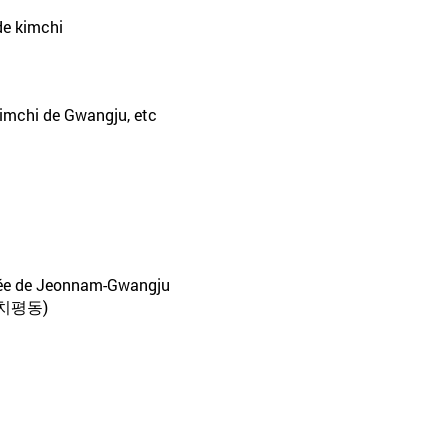
de kimchi
kimchi de Gwangju, etc
fiée de Jeonnam-Gwangju
치평동)