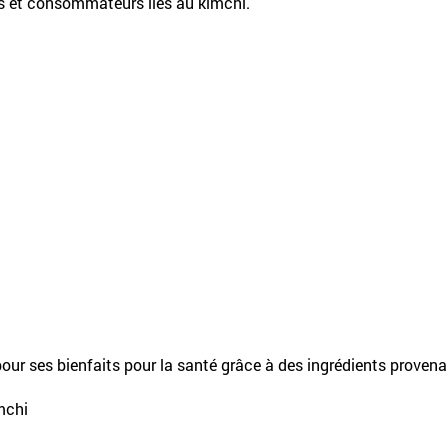
s et consommateurs liés au kimchi.
pour ses bienfaits pour la santé grâce à des ingrédients prove
mchi