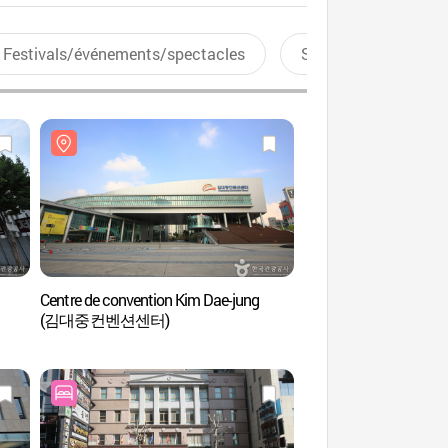
Festivals/événements/spectacles
Sports aquatiques
Centre de convention Kim Dae-jung
Stade de la coupe du
(김대중컨벤션센터)
Gwangju (광주월드