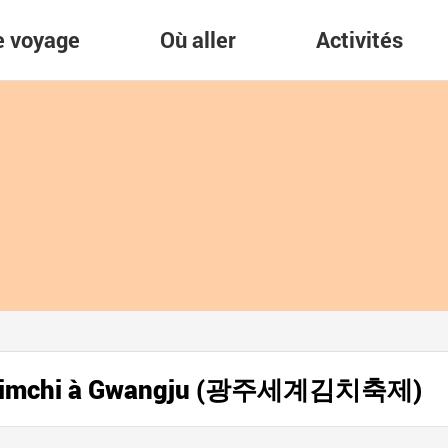
re voyage
Où aller
Activités
 du kimchi à Gwangju (광주세계김치축제)