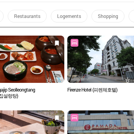
Restaurants
Logements
Shopping
ajip Seolleongtang
Firenze Hotel (피렌체호텔)
집설렁탕)