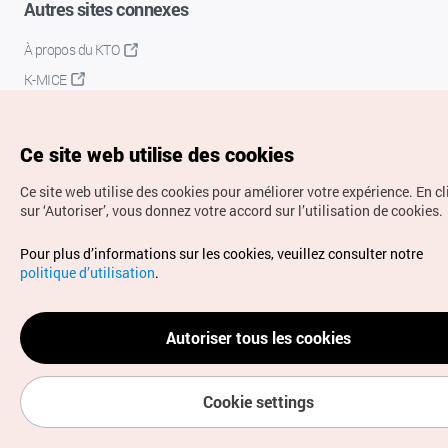
Autres sites connexes
À propos du KTO
K-MICE
Ce site web utilise des cookies
Ce site web utilise des cookies pour améliorer votre expérience.
En c
sur ‘Autoriser’, vous donnez votre accord sur l’utilisation de cookies.
Droits d’auteur (c) Office National du Tourisme en Corée.
Pour plus d’informations sur les cookies, veuillez consulter notre
Tous droits réservés.
politique d’utilisation
.
Pour les rapports d'erreurs et demandes de renseignements,
adressez vos demandes à
info.ontc@gmail.com
Autoriser tous les cookies
Cookie settings