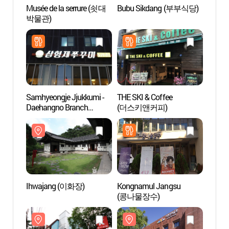
Musée de la serrure (쇳대
Bubu Sikdang (부부식당)
Musée
박물관)
박물관
Samhyeongje Jjukkumi -
THE SKI & Coffee
Art C
Daehangno Branch
(더스키앤커피)
(삼형제쭈꾸미 대학로)
Ihwajang (이화장)
Kongnamul Jangsu
Théâtr
(콩나물장수)
(아르