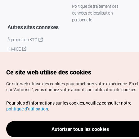
Politique de traitement des
données de localisation
personnelle
Autres sites connexes
À propos du KTO
K-MICE
Ce site web utilise des cookies
Ce site web utilise des cookies pour améliorer votre expérience.
En c
sur ‘Autoriser’, vous donnez votre accord sur l’utilisation de cookies.
Droits d’auteur (c) Office National du Tourisme en Corée.
Pour plus d’informations sur les cookies, veuillez consulter notre
Tous droits réservés.
politique d’utilisation
.
Pour les rapports d'erreurs et demandes de renseignements,
adressez vos demandes à
info.ontc@gmail.com
Autoriser tous les cookies