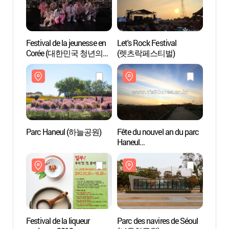
Festival de la jeunesse en
Let's Rock Festival
Parc
Corée (대한민국 청년의
(렛츠락페스티벌)
날)
Parc Haneul (하늘공원)
Fête du nouvel an du parc
Parc d
Haneul
Mond
(하늘공원해맞이행사)
Festival de la liqueur
Parc des navires de Séoul
Stade 