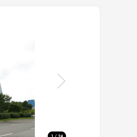
/
1
24