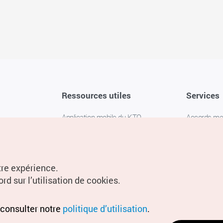
Ressources utiles
Services
Application mobile du KTO
Accords m
1330 Service d'assistance
FAQ
téléphonique pour les voyageurs en
Politique de 
Corée
Paramètres
tre expérience.
Livres numériques / E-books
rd sur l’utilisation de cookies.
Information
Conditions d
 consulter notre
politique d’utilisation
.
localisation