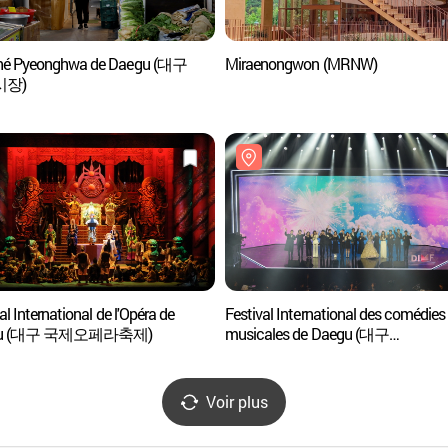
hé Pyeonghwa de Daegu (대구
Miraenongwon (MRNW)
시장)
al International de l'Opéra de
Festival International des comédies
gu (대구 국제오페라축제)
musicales de Daegu (대구
국제뮤지컬페스티벌)
Voir plus