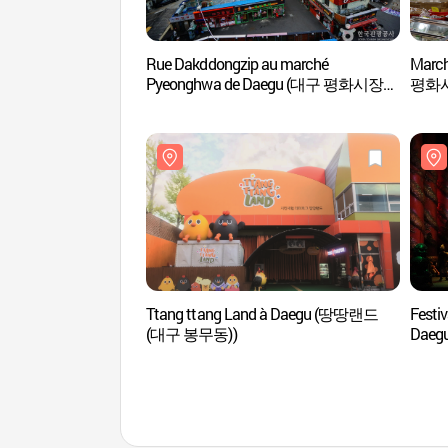
Rue Dakddongzip au marché
Marc
Pyeonghwa de Daegu (대구 평화시장
평화
닭똥집 골목)
Ttang ttang Land à Daegu (땅땅랜드
Festiv
(대구 봉무동))
Dae