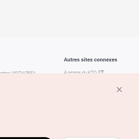
Autres sites connexes
À propos du KTO
embre VISITKOREA
K-MICE
confidentialité
 des cookies
s cookies
’utilisation du service de