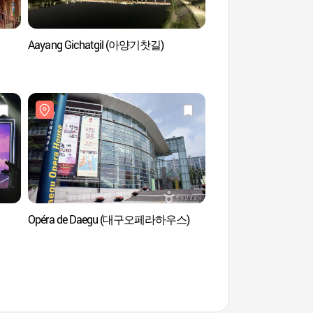
Aayang Gichatgil (아양기찻길)
Rue Dakddongzip au
Pyeonghwa de Da
닭똥집 골목)
Opéra de Daegu (대구오페라하우스)
Opéra de Daegu