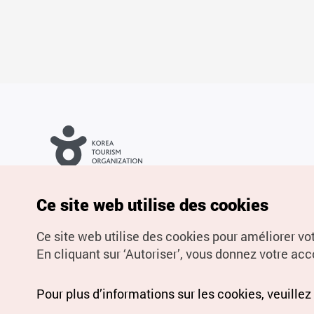
Droits d’auteur (c) Office National du Tourisme en Corée. Tous
droits réservés.
Pour les rapports d'erreurs et demandes de renseignements,
Ce site web utilise des cookies
adressez vos demandes à
info.ontc@gmail.com
Ce site web utilise des cookies pour améliorer vo
En cliquant sur ‘Autoriser’, vous donnez votre acco
Pour plus d’informations sur les cookies, veuillez