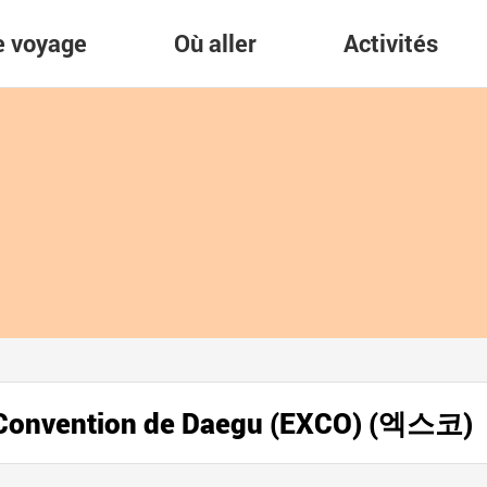
re voyage
Où aller
Activités
de Convention de Daegu (EXCO) (엑스코)