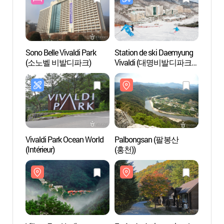
Sono Belle Vivaldi Park
Station de ski Daemyung
Palb
(소노벨 비발디파크)
Vivaldi (대명비발디파크
(홍천)
스키월드)
Vivaldi Park Ocean World
Palbongsan (팔봉산
Forêt 
(Intérieur)
(홍천))
de S
산음