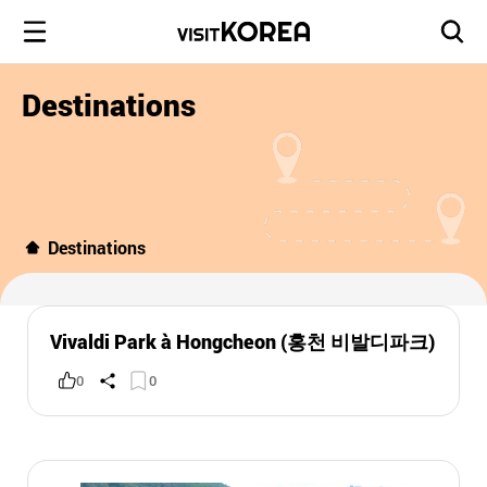
Destinations
Destinations
Vivaldi Park à Hongcheon (홍천 비발디파크)
0
0