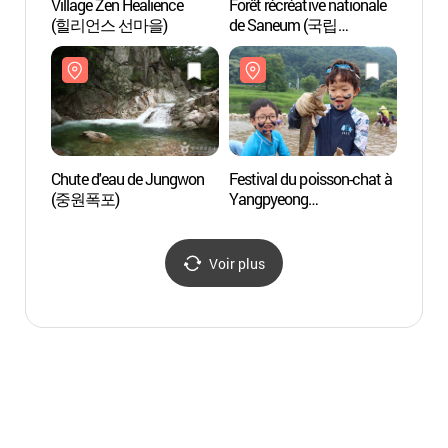
Village Zen Healience
Forêt récréative nationale
Statio
(힐리언스 선마을)
de Saneum (국립
Yong
산음자연휴양림)
관광지
Chute d'eau de Jungwon
Festival du poisson-chat à
The St
(중원폭포)
Yangpyeong
(parc 
(양평메기수염축제)
(더스
Voir plus