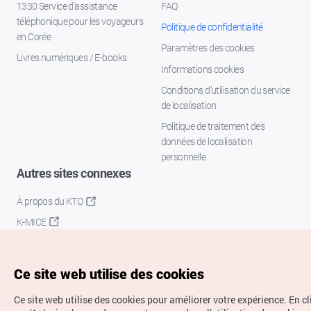
1330 Service d'assistance
FAQ
téléphonique pour les voyageurs
Politique de confidentialité
en Corée
Paramètres des cookies
Livres numériques / E-books
Informations cookies
Conditions d’utilisation du service
de localisation
Politique de traitement des
données de localisation
personnelle
Autres sites connexes
À propos du KTO
K-MICE
Ce site web utilise des cookies
Ce site web utilise des cookies pour améliorer votre expérience.
En c