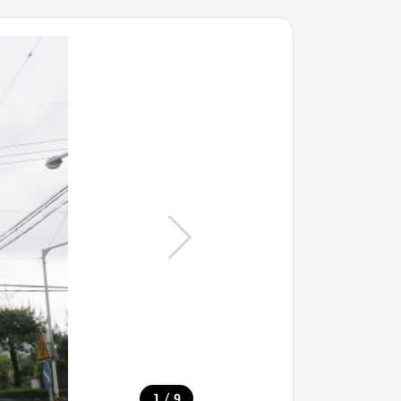
/
1
9