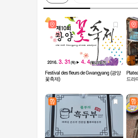
Festival des fleurs de Gwangyang (광양
Plate
꽃축제)
드라마