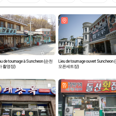
au de tournage à Suncheon (순천
Lieu de tournage ouvert Suncheon
 촬영장)
오픈세트장)