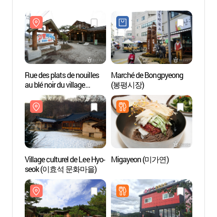
Rue des plats de nouilles
Marché de Bongpyeong
Rue de
au blé noir du village
(봉평시장)
au blé 
culturel Hyoseok
cultur
(효석문화마을
(효석
메밀음식거리)
메밀음
Village culturel de Lee Hyo-
Migayeon (미가연)
Maison
seok (이효석 문화마을)
Hyo-