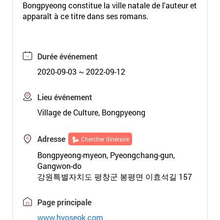
Bongpyeong constitue la ville natale de l'auteur et
apparaît à ce titre dans ses romans.
Durée événement
2020-09-03 ~ 2022-09-12
Lieu événement
Village de Culture, Bongpyeong
Adresse
Chercher itinéraire
Bongpyeong-myeon, Pyeongchang-gun,
Gangwon-do
강원특별자치도 평창군 봉평면 이효석길 157
Page principale
www.hyoseok.com