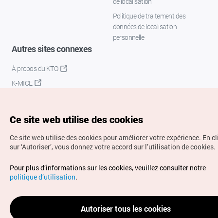
de localisation
Politique de traitement des
données de localisation
personnelle
Autres sites connexes
À propos du KTO
K-MICE
Ce site web utilise des cookies
Ce site web utilise des cookies pour améliorer votre expérience.
En c
sur ‘Autoriser’, vous donnez votre accord sur l’utilisation de cookies.
Droits d’auteur (c) Office National du Tourisme en Corée.
Pour plus d’informations sur les cookies, veuillez consulter notre
Tous droits réservés.
politique d’utilisation
.
Pour les rapports d'erreurs et demandes de renseignements,
adressez vos demandes à
info.ontc@gmail.com
Autoriser tous les cookies