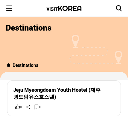
Destinations
Destinations
Jeju Myeongdoam Youth Hostel (제주
명도암유스호스텔)
0
0