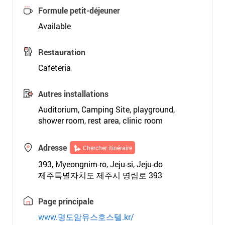
Formule petit-déjeuner
Available
Restauration
Cafeteria
Autres installations
Auditorium, Camping Site, playground,
shower room, rest area, clinic room
Adresse
Chercher itinéraire
393, Myeongnim-ro, Jeju-si, Jeju-do
제주특별자치도 제주시 명림로 393
Page principale
www.명도암유스호스텔.kr/