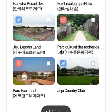
Hanwha Resort Jeju
Forêt écologique Halla
Hanwh
(한화리조트 제주)
(한라생태숲)
(한화
Jeju Leports Land
Parc culturel des roches de
Parc c
(제주레포츠랜드㈜)
Jeju (제주돌문화공원)
Jej
Parc Eco Land
Jeju Country Club
Le Par
(에코랜드테마파크)
(제주
Voir plus