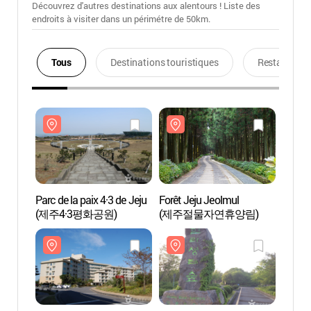
Découvrez d'autres destinations aux alentours ! Liste des
endroits à visiter dans un périmétre de 50km.
Tous
Destinations touristiques
Restaurants
Parc de la paix 4·3 de Jeju
Forêt Jeju Jeolmul
Parc d
(제주4·3평화공원)
(제주절물자연휴양림)
(제주