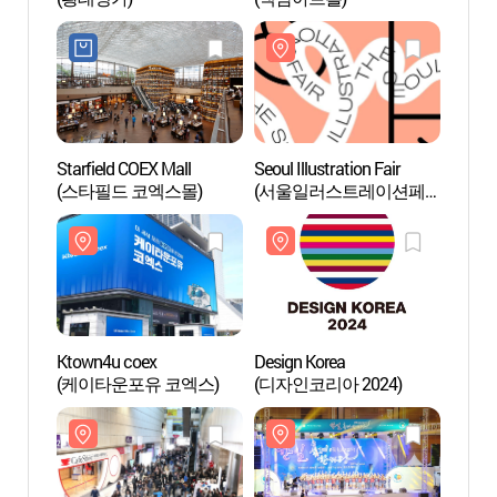
Starfield COEX Mall
Seoul Illustration Fair
Aquar
(스타필드 코엑스몰)
(서울일러스트레이션페
(코엑
어V.17)
Ktown4u coex
Design Korea
Bibli
(케이타운포유 코엑스)
(디자인코리아 2024)
(별마