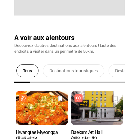
A voir aux alentours
Découvrez d'autres destinations aux alentours ! Liste des
endroits à visiter dans un périmétre de 50km.
Tous
Destinations touristiques
Restaurants
Hwangtae Myeongga
Baekam Art Hall
Baekam
(황태명가)
(백암아트홀)
(백암