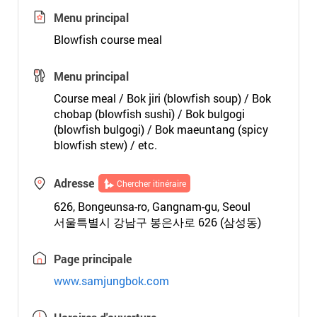
Menu principal
Blowfish course meal
Menu principal
Course meal / Bok jiri (blowfish soup) / Bok
chobap (blowfish sushi) / Bok bulgogi
(blowfish bulgogi) / Bok maeuntang (spicy
blowfish stew) / etc.
Adresse
Chercher itinéraire
626, Bongeunsa-ro, Gangnam-gu, Seoul
서울특별시 강남구 봉은사로 626 (삼성동)
Page principale
www.samjungbok.com