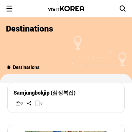
Destinations
Destinations
Samjungbokjip (삼정복집)
0
0