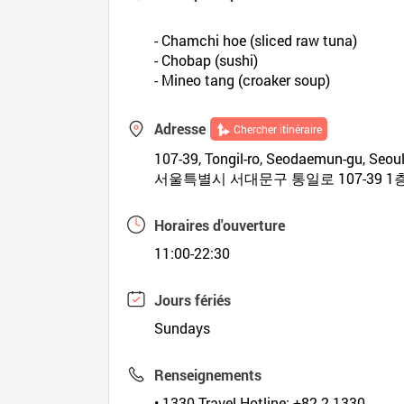
- Chamchi hoe (sliced raw tuna)
- Chobap (sushi)
- Mineo tang (croaker soup)
Adresse
Chercher itinéraire
107-39, Tongil-ro, Seodaemun-gu, Seou
서울특별시 서대문구 통일로 107-39 1
Horaires d'ouverture
11:00-22:30
Jours fériés
Sundays
Renseignements
• 1330 Travel Hotline: +82-2-1330