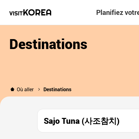
Planifiez vot
Destinations
Où aller
Destinations
Sajo Tuna (사조참치)