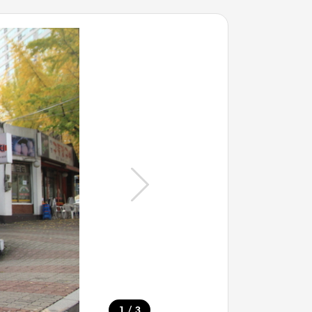
/
1
3