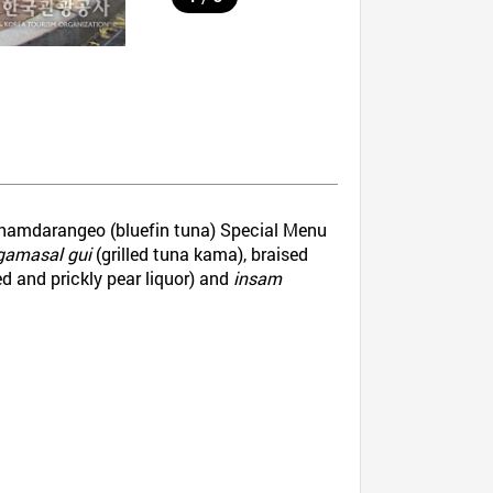
s. Chamdarangeo (bluefin tuna) Special Menu
gamasal gui
(grilled tuna kama), braised
ed and prickly pear liquor) and
insam