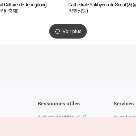
al Culturel de Jeongdong
Cathédrale Yakhyeon de Séoul (서
문화축제)
약현성당)
Voir plus
Ressources utiles
Services
Application mobile du KTO
Accords m
1330 Service d'assistance
FAQ
téléphonique pour les voyageurs en