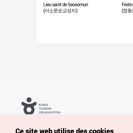
Lieu saint de Seosomun
Festiv
(서소문순교성지)
(정동
Droits d’auteur (c) Office National du Tourisme en Corée. Tous
droits réservés.
Pour les rapports d'erreurs et demandes de renseignements,
Ce site web utilise des cookies
adressez vos demandes à