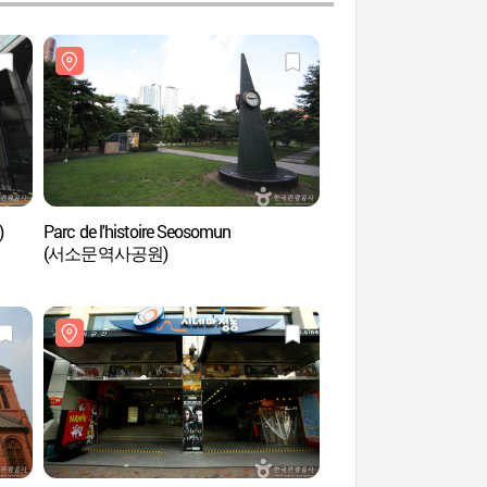
)
Parc de l'histoire Seosomun
Musée agricole (
(서소문역사공원)