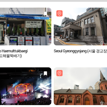
do Haemulttukbaegi
Seoul Gyeonggyojang (서울 경교장
진도해물뚝배기)