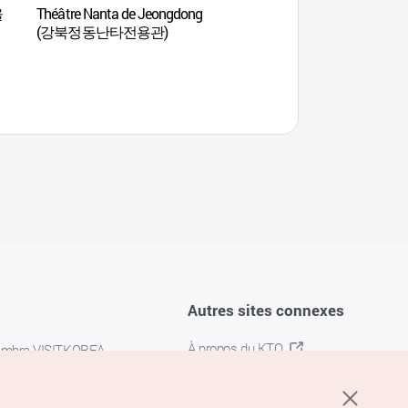
울
Théâtre Nanta de Jeongdong
Cathédrale Yakhyeon
(강북정동난타전용관)
약현성당)
Autres sites connexes
À propos du KTO
embre VISITKOREA
K-MICE