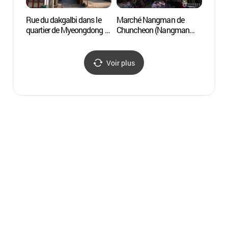
Rue du dakgalbi dans le
Marché Nangman de
Le Cen
quartier de Myeongdong à
Chuncheon (Nangman
artist
Chuncheon (춘천 명동
sijang) (춘천 낭만시장)
(춘천
닭갈비 골목)
Voir plus