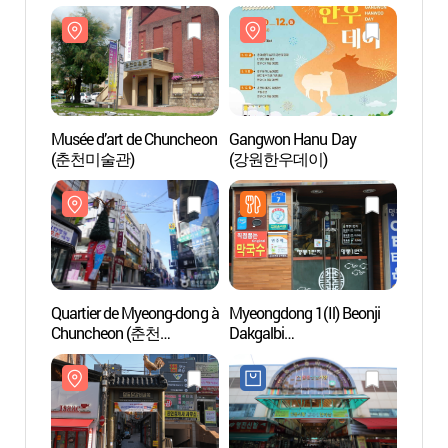
처녀상)
Musée d’art de Chuncheon
Gangwon Hanu Day
Musée
(춘천미술관)
(강원한우데이)
(춘천
Quartier de Myeong-dong à
Myeongdong 1(Il) Beonji
Rue du
Chuncheon (춘천
Dakgalbi
quart
명동거리)
(명동1번지닭갈비)
Chun
닭갈비