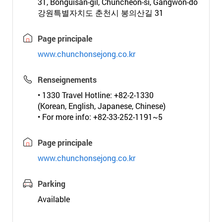
31, Bonguisan-gil, Chuncheon-si, Gangwon-do
강원특별자치도 춘천시 봉의산길 31
Page principale
www.chunchonsejong.co.kr
Renseignements
• 1330 Travel Hotline: +82-2-1330
(Korean, English, Japanese, Chinese)
• For more info: +82-33-252-1191~5
Page principale
www.chunchonsejong.co.kr
Parking
Available