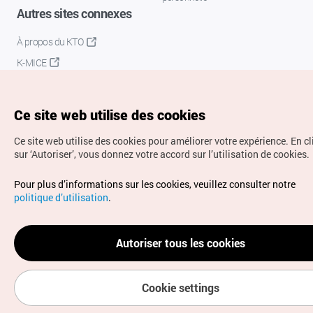
Autres sites connexes
À propos du KTO
K-MICE
Ce site web utilise des cookies
Ce site web utilise des cookies pour améliorer votre expérience.
En c
sur ‘Autoriser’, vous donnez votre accord sur l’utilisation de cookies.
Droits d’auteur (c) Office National du Tourisme en Corée.
Pour plus d’informations sur les cookies, veuillez consulter notre
Tous droits réservés.
politique d’utilisation
.
Pour les rapports d'erreurs et demandes de renseignements,
adressez vos demandes à
info.ontc@gmail.com
Autoriser tous les cookies
Cookie settings