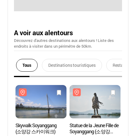
A voir aux alentours
Découvrez d'autres destinations aux alentours ! Liste des
endroits à visiter dans un périmétre de 50km.
Tous
Destinations touristiques
Restaurants
Skywalk Soyanggang
Statue de la Jeune Fille de
Skywa
(소양강 스카이워크)
Soyanggang (소양강
(소양