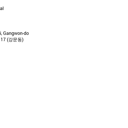
al
si, Gangwon-do
7 (강문동)