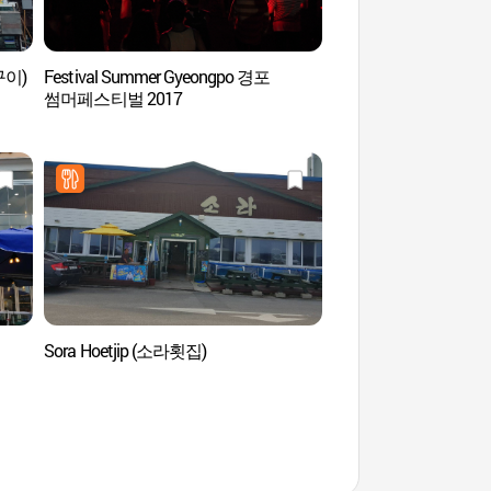
구이)
Festival Summer Gyeongpo 경포
Plage de Gangmun
썸머페스티벌 2017
Sora Hoetjip (소라횟집)
Musée des gramophon
des sciences Edi
에디슨과학박물관)