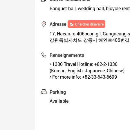
Banquet hall, wedding hall, bicycle rent
Adresse
Chercher itinéraire
17, Haean-ro 406beon-gil, Gangneung-
강원특별자치도 강릉시 해안로406번길 1
Renseignements
• 1330 Travel Hotline: +82-2-1330
(Korean, English, Japanese, Chinese)
• For more info: +82-33-643-6699
Parking
Available