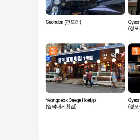
Geondori (건도리)
Gyeon
(경포
Yeongdeok Daege Hoetjip
Gyeon
(영덕대게횟집)
(경포