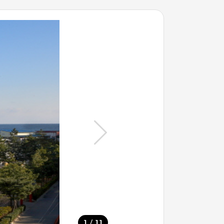
/
1
11