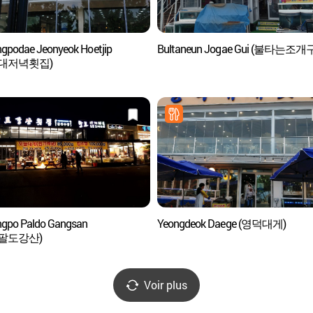
gpodae Jeonyeok Hoetjip
Bultaneun Jogae Gui (불타는조개
대저녁횟집)
gpo Paldo Gangsan
Yeongdeok Daege (영덕대게)
팔도강산)
Voir plus