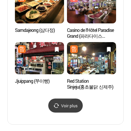
국제교
Samdajeong (삼다정)
Casino de l’Hôtel Paradise
Route 
Grand (파라다이스
Dodu
카지노 제주 그랜드)
무지
Jjuippang (쭈이빵)
Red Station
Parc J
Sinjeju(홍초불닭 신제주)
(제주
Voir plus