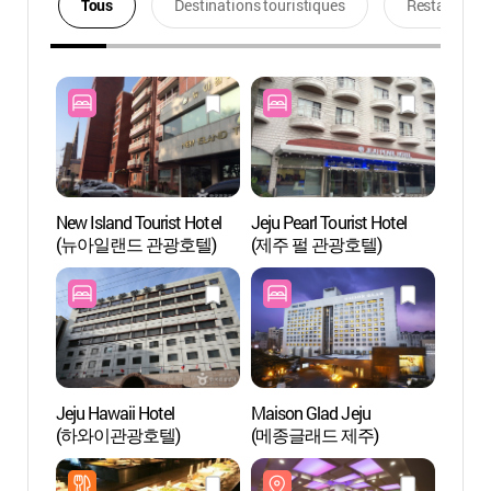
Tous
Destinations touristiques
Restaurants
New Island Tourist Hotel
Jeju Pearl Tourist Hotel
Casino
(뉴아일랜드 관광호텔)
(제주 펄 관광호텔)
Gran
카지노
Jeju Hawaii Hotel
Maison Glad Jeju
Centre
(하와이관광호텔)
(메종글래드 제주)
intern
l’unive
Jéju