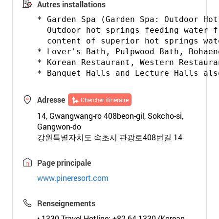
Autres installations
* Garden Spa (Garden Spa: Outdoor Hot
  Outdoor hot springs feeding water f
  content of superior hot springs wate
* Lover's Bath, Pulpwood Bath, Bohaen
* Korean Restaurant, Western Restaura
Adresse
Chercher itinéraire
14, Gwangwang-ro 408beon-gil, Sokcho-si,
Gangwon-do
강원특별자치도 속초시 관광로408번길 14
Page principale
www.pineresort.com
Renseignements
• 1330 Travel Hotline: +82-64-1330 (Korean,