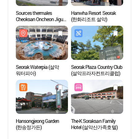
Sources thermales
Hanwha Resort Seorak
Hanwh
Cheoksan Oncheon Jigu
(한화리조트 설악)
(한화
(Cheoksan Spa World)
(척산온천지구)
Seorak Waterpia (설악
Seorak Plaza Country Club
Centre
워터피아)
(설악프라자컨트리클럽)
Parc N
(설악
Hansongjeong Garden
The-K Soraksan Family
Le La
(한송정가든)
Hotel (설악산가족호텔)
(영랑