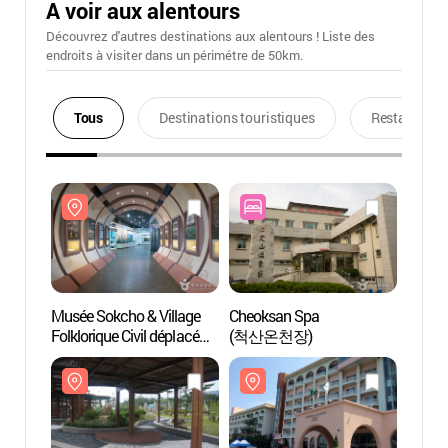
A voir aux alentours
Découvrez d'autres destinations aux alentours ! Liste des
endroits à visiter dans un périmétre de 50km.
Tous
Destinations touristiques
Restaurants
Musée Sokcho & Village
Cheoksan Spa
Musée
Folklorique Civil déplacé
(척산온천장)
Folklo
(속초시립박물관·
(속초
속초실향민문화촌)
속초