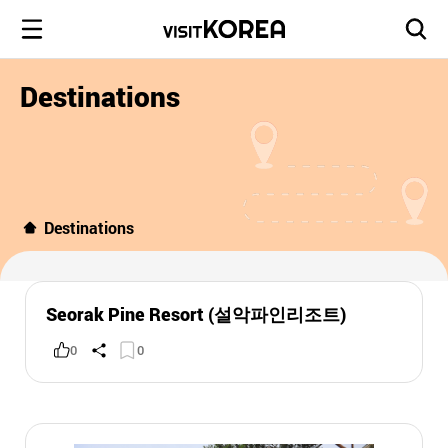
Destinations
Destinations
Seorak Pine Resort (설악파인리조트)
0
0