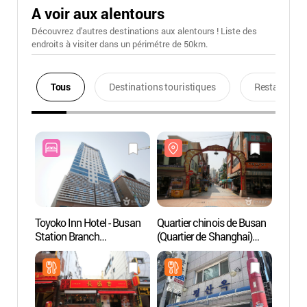
A voir aux alentours
Découvrez d'autres destinations aux alentours ! Liste des
endroits à visiter dans un périmétre de 50km.
Tous
Destinations touristiques
Restaurants
Toyoko Inn Hotel - Busan
Quartier chinois de Busan
Quarti
Station Branch
(Quartier de Shanghai)
(Quart
(토요코인호텔
(상해문.상해거리)
(상해
(부산역1점))