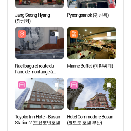
Jang Seong Hyang
Pyeongsanok (평산옥)
Observ
(장성향)
Haneu
(영주
Rue Ibagu et route du
Marine Buffet (마린뷔페)
La rue 
flanc de montange à
touris
Choryang (초량 이바구길
marc
& 산복도로 -
문화
외국어사이트용)
Toyoko Inn Hotel - Busan
Hotel Commodore Busan
Musée
Station 2 (토요코인호텔
(코모도 호텔 부산)
(부산
(부산역2점))