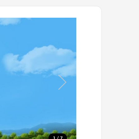
/
1
7