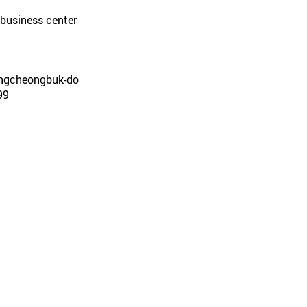
 business center
ungcheongbuk-do
99