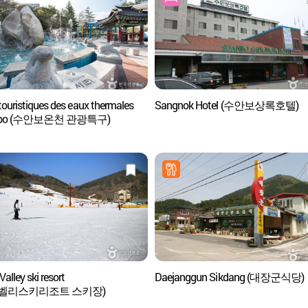
touristiques des eaux thermales
Sangnok Hotel (수안보상록호텔)
nbo (수안보온천 관광특구)
Valley ski resort
Daejanggun Sikdang (대장군식당)
벨리스키리조트 스키장)