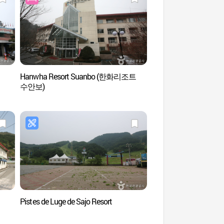
Hanwha Resort Suanbo (한화리조트
Zone touristiques des
수안보)
Suanbo (수안보온천
Pistes de Luge de Sajo Resort
Lieu de tournage ouv
Saejae (문경새재 