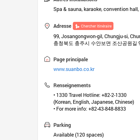
Spa & sauna, karaoke, convention hall,
Adresse
Chercher itinéraire
99, Josangongwon-gil, Chungju-si, Ch
충청북도 충주시 수안보면 조산공원길 
Page principale
www.suanbo.co.kr
Renseignements
• 1330 Travel Hotline: +82-2-1330
(Korean, English, Japanese, Chinese)
• For more info: +82-43-848-8833
Parking
Available (120 spaces)