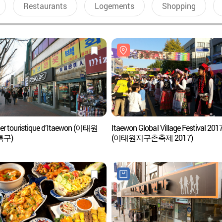
Restaurants
Logements
Shopping
ier touristique d’Itaewon (이태원
Itaewon Global Village Festival 201
특구)
(이태원지구촌축제 2017)