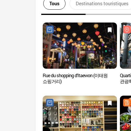
Tous
Destinations touristiques
Rue du shopping d'Itaewon (이태원
Quart
쇼핑거리)
관광