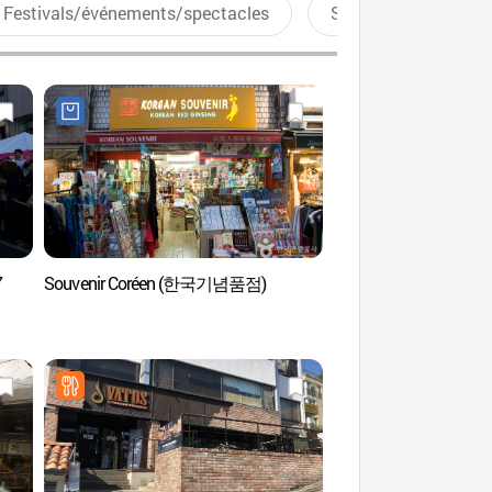
Festivals/événements/spectacles
Sports aquatiques
7
Souvenir Coréen (한국기념품점)
Quartier touristique
관광특구)