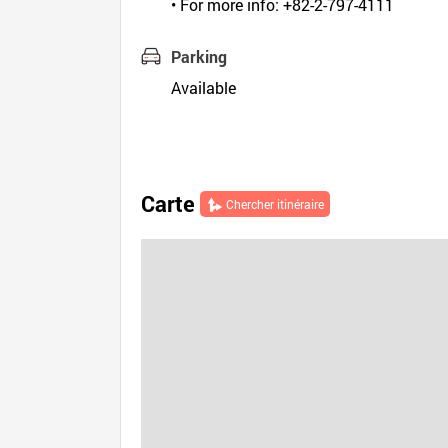
• For more info: +82-2-797-4111
Parking
Available
Carte
Chercher itinéraire