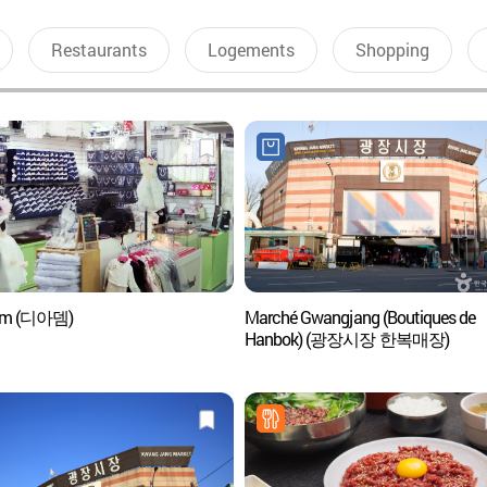
Restaurants
Logements
Shopping
em (디아뎀)
Marché Gwangjang (Boutiques de
Hanbok) (광장시장 한복매장)