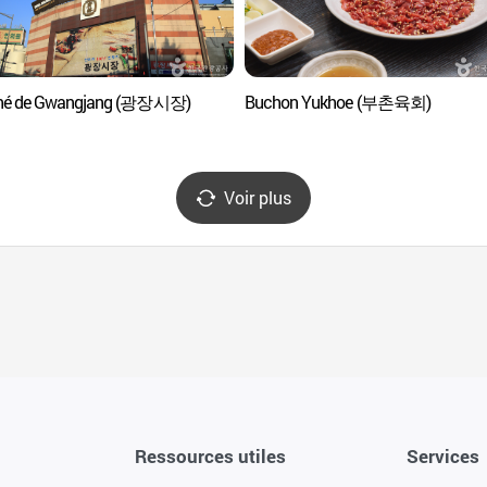
hé de Gwangjang (광장시장)
Buchon Yukhoe (부촌육회)
Voir plus
Ressources utiles
Services