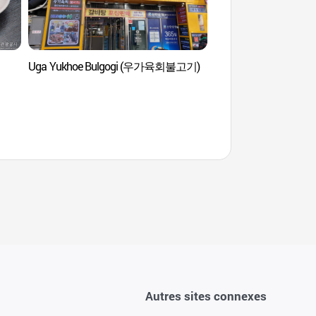
Uga Yukhoe Bulgogi (우가육회불고기)
Myeongbo Art Hal
Autres sites connexes