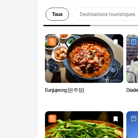
Tous
Destinations touristiques
Eunjujeong (은주정)
Diad