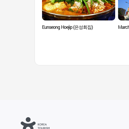
Eunseong Hoejip (은성회집)
Marc