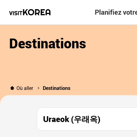
Planifiez vot
Destinations
Où aller
Destinations
Uraeok (우래옥)