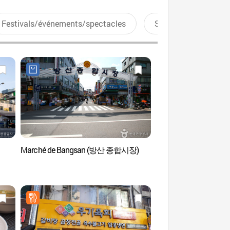
Festivals/événements/spectacles
Sports aquatiques
Marché de Bangsan (방산 종합시장)
Yeongang Hall (