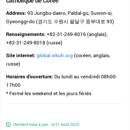
catholique de Corée
Address:
93 Jungbu-daero, Paldal-gu, Suwon-si,
Gyeonggi-do (경기도 수원시 팔달구 중부대로 93)
Renseignements:
+82-31-249-8016 (anglais),
+82-31-249-8018 (russe)
Site internet:
global.wkuh.org
(coréen, anglais,
russe)
Horaires d’ouverture:
Du lundi au vendredi 08h00-
17h00
* Fermé les weekend et les jours fériés
Dernière mise à jour : le 21 Août 2025