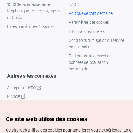
1330 Service d'assistance
FAQ
téléphonique pour les voyageurs
Politique de confidentialité
en Corée
Paramètres des cookies
Livres numériques / E-books
Informations cookies
Conditions d’utilisation du service
de localisation
Politique de traitement des
données de localisation
personnelle
Autres sites connexes
À propos du KTO
K-MICE
Ce site web utilise des cookies
Ce site web utilise des cookies pour améliorer votre expérience.
En cl