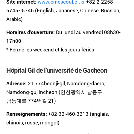
Site internet:
www.cmcseoul.or.kr
+82-2-2258-
5745~5746 (English, Japanese, Chinese, Russian,
Arabic)
Horaires d’ouverture:
Du lundi au vendredi 08h30-
17h00
* Fermé les weekend et les jours fériés
Hôpital Gil de l’université de Gacheon
Adresse:
21 774beonji-gil, Namdong-daero,
Namdong-gu, Incheon (인천광역시 남동구
남동대로 774번길 21)
Renseignements:
+82-32-460-3213 (anglais,
chinois, russe, mongol)