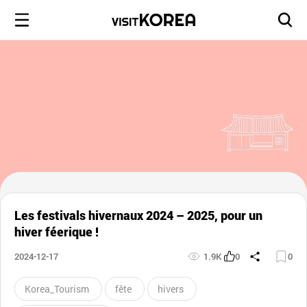
Les festivals hivernaux 2024 – 2025, pour un
hiver féerique !
2024-12-17
1.9K
0
0
Korea_Tourism
fête
hivers