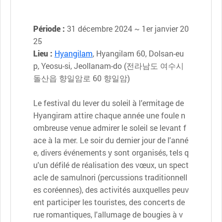
Période :
31 décembre 2024 ~ 1er janvier 20
25
Lieu :
Hyangilam
, Hyangilam 60, Dolsan-eu
p, Yeosu-si, Jeollanam-do (전라남도 여수시
돌산읍 향일암로 60 향일암)
Le festival du lever du soleil à l’ermitage de
Hyangiram attire chaque année une foule n
ombreuse venue admirer le soleil se levant f
ace à la mer. Le soir du dernier jour de l'anné
e, divers événements y sont organisés, tels q
u'un défilé de réalisation des vœux, un spect
acle de samulnori (percussions traditionnell
es coréennes), des activités auxquelles peuv
ent participer les touristes, des concerts de
rue romantiques, l'allumage de bougies à v