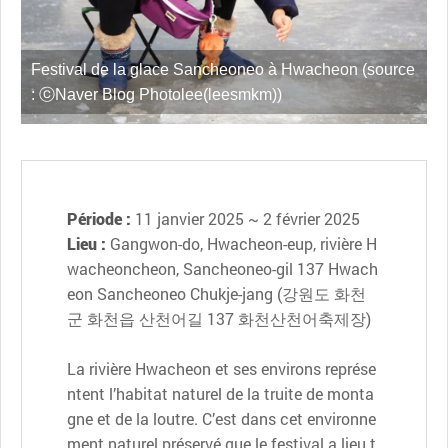
Festival de la glace Sancheoneo à Hwacheon (source
: ⓒNaver Blog Photolee(leesmkm))
Période :
11 janvier 2025 ~ 2 février 2025
Lieu :
Gangwon-do, Hwacheon-eup, rivière H
wacheoncheon, Sancheoneo-gil 137 Hwach
eon Sancheoneo Chukje-jang (강원도 화천
군 화천읍 산천어길 137 화천산천어축제장)
La rivière Hwacheon et ses environs représe
ntent l’habitat naturel de la truite de monta
gne et de la loutre. C’est dans cet environne
ment naturel préservé que le festival a lieu t