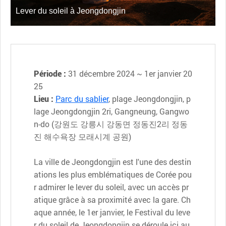
Lever du soleil à Jeongdongjin
Période :
31 décembre 2024 ~ 1er janvier 20
25
Lieu :
Parc du sablier
, plage Jeongdongjin, p
lage Jeongdongjin 2ri, Gangneung, Gangwo
n-do (강원도 강릉시 강동면 정동진2리 정동
진 해수욕장 모래시계 공원)
La ville de Jeongdongjin est l'une des destin
ations les plus emblématiques de Corée pou
r admirer le lever du soleil, avec un accès pr
atique grâce à sa proximité avec la gare. Ch
aque année, le 1er janvier, le Festival du leve
r du soleil de Jeongdongjin se déroule ici au