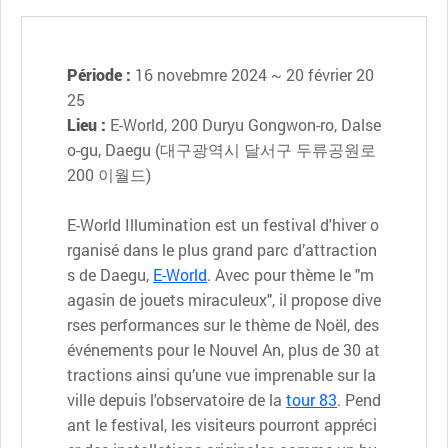
Période :
16 novebmre 2024 ~ 20 février 20
25
Lieu :
E-World, 200 Duryu Gongwon-ro, Dalse
o-gu, Daegu (대구광역시 달서구 두류공원로
200 이월드)
E-World Illumination est un festival d'hiver o
rganisé dans le plus grand parc d’attraction
s de Daegu,
E-World
. Avec pour thème le "m
agasin de jouets miraculeux", il propose dive
rses performances sur le thème de Noël, des
événements pour le Nouvel An, plus de 30 at
tractions ainsi qu’une vue imprenable sur la
ville depuis l'observatoire de la
tour 83
. Pend
ant le festival, les visiteurs pourront appréci