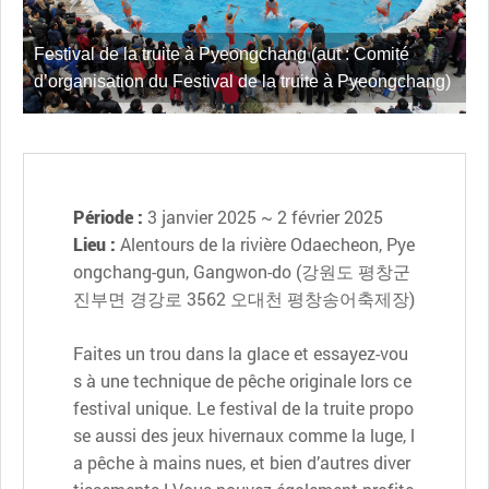
Festival de la truite à Pyeongchang (aut : Comité
d’organisation du Festival de la truite à Pyeongchang)
Période :
3 janvier 2025 ~ 2 février 2025
Lieu :
Alentours de la rivière Odaecheon, Pye
ongchang-gun, Gangwon-do (강원도 평창군
진부면 경강로 3562 오대천 평창송어축제장)
Faites un trou dans la glace et essayez-vou
s à une technique de pêche originale lors ce
festival unique. Le festival de la truite propo
se aussi des jeux hivernaux comme la luge, l
a pêche à mains nues, et bien d’autres diver