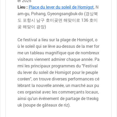
er 2025
Lieu :
Place du lever du soleil de Homigot
, N
am-gu, Pohang, Gyeongsangbuk-do (경상북
도 포항시 남구 호미곶면 해맞이로 136 호미
곶 해맞이 광장)
Ce festival a lieu sur la plage de Homigot, o
ù le soleil qui se lève au-dessus de la mer for
me un tableau magnifique que de nombreux
visiteurs viennent admirer chaque année. Pa
rmi les principaux programmes du "Festival
du lever du soleil de Homigot pour le peuple
coréen", on trouve diverses performances cé
lébrant la nouvelle année, un marché aux pu
ces organisé avec les commerçants locaux,
ainsi qu’un événement de partage de tteokg
uk (soupe de gâteaux de riz).