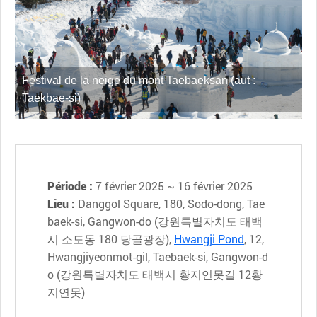
Festival de la neige du mont Taebaeksan (aut :
Taekbae-si)
Période :
7 février 2025 ~ 16 février 2025
Lieu :
Danggol Square, 180, Sodo-dong, Tae
baek-si, Gangwon-do (강원특별자치도 태백
시 소도동 180 당골광장),
Hwangji Pond
, 12,
Hwangjiyeonmot-gil, Taebaek-si, Gangwon-d
o (강원특별자치도 태백시 황지연못길 12황
지연못)